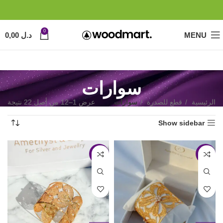
0
MENU
د.ل
0,00
سوارات
الرئيسية
قطع للصدرة
سوارات
عرض 1–12 من أصل 22 نتيجة
Show sidebar
-17%
-32%