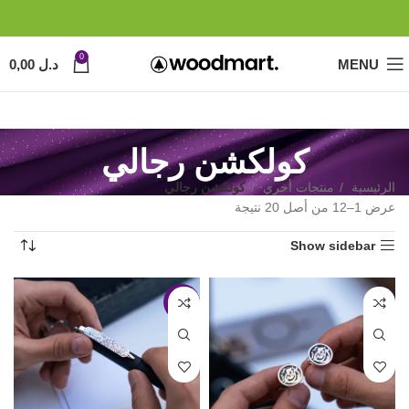
0
MENU
د.ل
0,00
كولكشن رجالي
الرئيسية
منتجات أخري
كولكشن رجالي
عرض 1–12 من أصل 20 نتيجة
Show sidebar
-34%