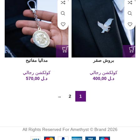
بروش صقر
مداليا مفاتيح
كولكشن رجالي
كولكشن رجالي
د.ل
400,00
د.ل
570,00
→
2
1
All Rights Reserved For Amethyst © Brand 2026