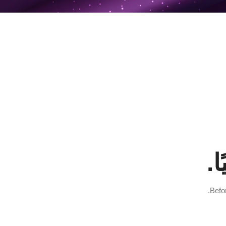
.
Befo