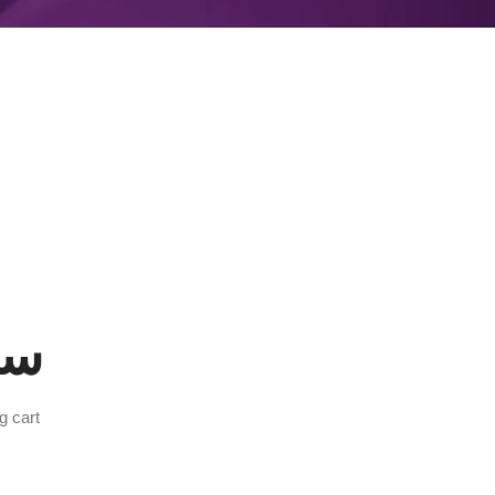
سل
 cart.