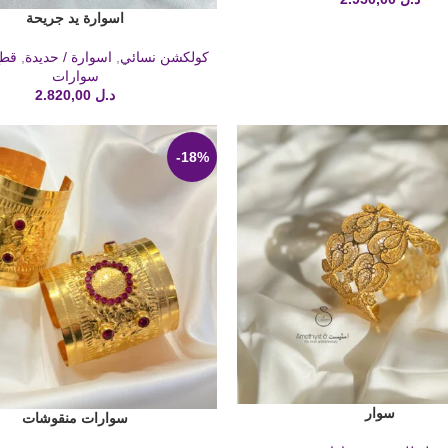
اسوارة يد جريحة
إضافة إلى السلة
كولكشن نسائي
,
اسوارة / حديدة
,
قطع
سوارات
د.ل
2.820,00
-18%
سوار
لة
سوارات منقوشات
إضافة إلى السلة