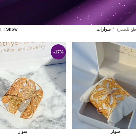
طع للصدرة
سوارات
Show
9
-17%
سوار
سوار
لة
إضافة إلى السلة