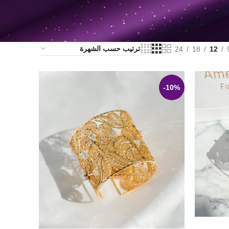
24
18
12
-10%