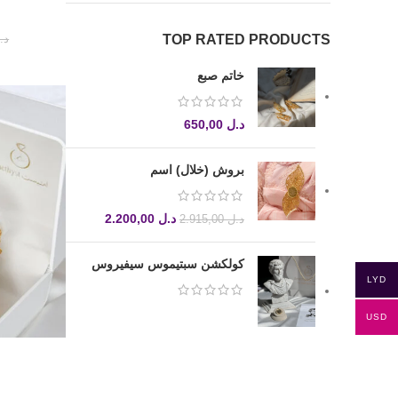
TOP RATED PRODUCTS
د.
خاتم صبع
د.ل
650,00
بروش (خلال) اسم
د.ل
2.200,00
د.ل
2.915,00
كولكشن سبتيموس سيفيروس
LYD
USD
إضافة إلى الس