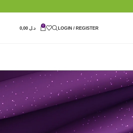
0
LOGIN / REGISTER
د.ل
0,00