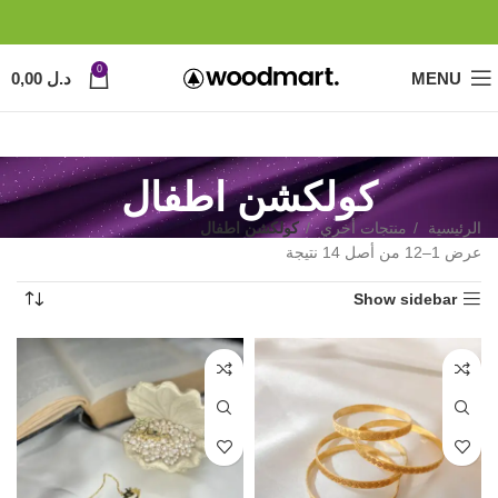
0
MENU
د.ل
0,00
كولكشن اطفال
الرئيسية
منتجات أخري
كولكشن اطفال
عرض 1–12 من أصل 14 نتيجة
Show sidebar