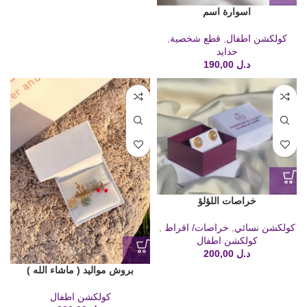
اسوارة اسم
كولكشن اطفال
,
قطع شخصية
,
حدايد
د.ل
190,00
خراصات اللؤلؤ
كولكشن نسائي
,
خراصات/ اقراط
,
كولكشن اطفال
د.ل
200,00
بروش مواليد ( ماشاء الله )
كولكشن اطفال