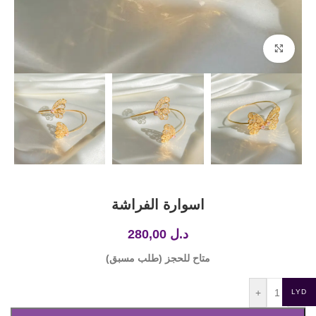
Click to enlarge
اسوارة الفراشة
د.ل
280,00
متاح للحجز (طلب مسبق)
+
-
LYD