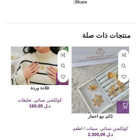
Share:
منتجات ذات صلة
قلادة وردة
كولكشن نسائي
,
تعليقات
د.ل
160,00
تاكم مع احجار
كولكشن نسائي
,
سيتات / اطقم
كول
د.ل
2.300,00