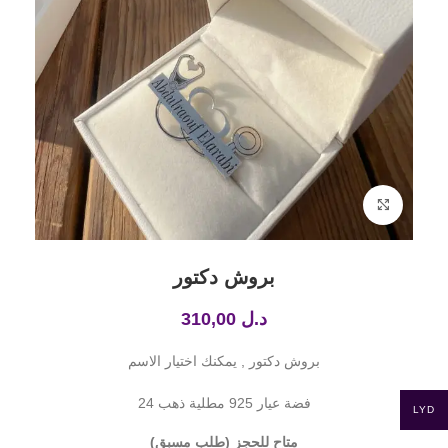
Click to enlarge
بروش دكتور
د.ل
310,00
بروش دكتور , يمكنك اختيار الاسم
فضة عيار 925 مطلية ذهب 24
LYD
متاح للحجز (طلب مسبق)