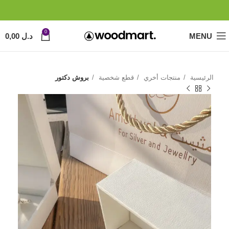
0
MENU
د.ل
0,00
الرئيسية
منتجات أخري
قطع شخصية
بروش دكتور