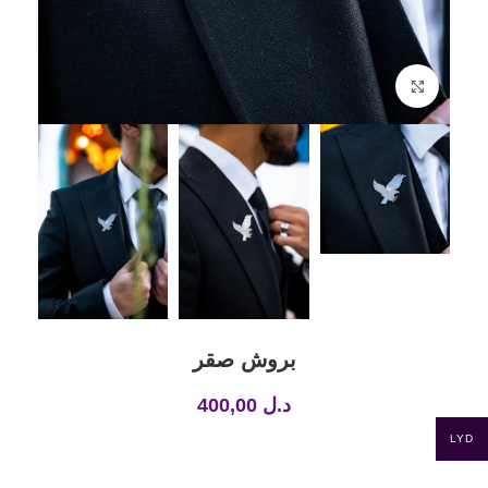
Click to enlarge
بروش صقر
د.ل
400,00
LYD