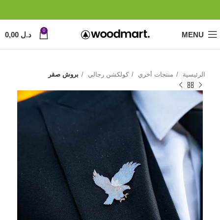
0
MENU
د.ل
0,00
الرئيسية
منتجات أخري
كولكشن رجالي
بروش صقر