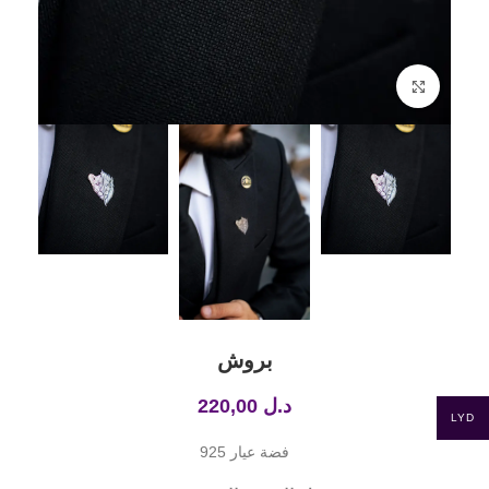
Click to enlarge
بروش
د.ل
220,00
LYD
فضة عيار 925