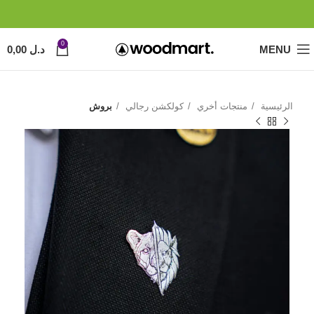
0
MENU
د.ل
0,00
الرئيسية
منتجات أخري
كولكشن رجالي
بروش