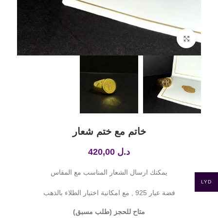
Click to enlarge
خاتم مع ختم شعار
د.ل
420,00
يمكنك ارسال الشعار المناسب مع المقاس
LYD
فضة عيار 925 , مع امكانية اختيار الطلاء بالذهب
متاح للحجز (طلب مسبق)