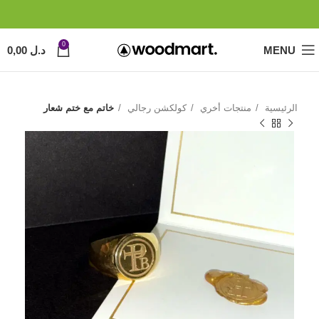
0
MENU
د.ل
0,00
الرئيسية
منتجات أخري
كولكشن رجالي
خاتم مع ختم شعار