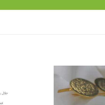
خلال يتكون من
فضة عي