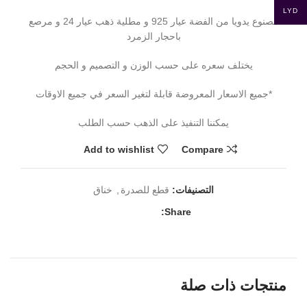
LYD
مصنوع يدويا من الفضة عيار 925 و مطلية ذهب عيار 24 و مرصع
باحجار الزمرد
يختلف سعره على حسب الوزن و التصميم و الحجم
*جميع الاسعار المعروضة قابلة لتغير السعر في جميع الاوقات
يمكننا التنفيذ على الذهب حسب الطلب
Add to wishlist
Compare
التصنيفات:
قطع للصدرة
,
خناق
Share:
منتجات ذات صلة