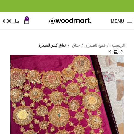
0
MENU
د.ل
0,00
الرئيسية
قطع للصدرة
خناق
خناق كبير للصدرة