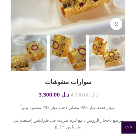
Click to enlarge
سوارات منقوشات
د.ل
3.300,00
د.ل
4.000,00
سوار فضة عيار 925 مطلي ذهب عيار 24k مصنوع يدوياً
مرصع بأحجار الروبين ، مع ليرة ضربت في طرابلس (صنعت في
طرابلس 🇱🇾)
LYD