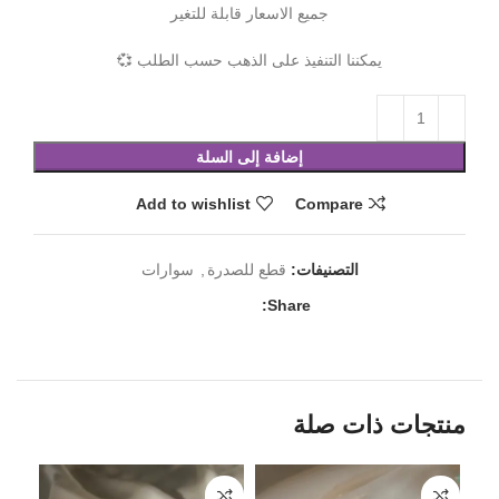
جميع الاسعار قابلة للتغير
يمكننا التنفيذ على الذهب حسب الطلب 💞
إضافة إلى السلة
Add to wishlist
Compare
التصنيفات:
قطع للصدرة
,
سوارات
Share:
منتجات ذات صلة
18%