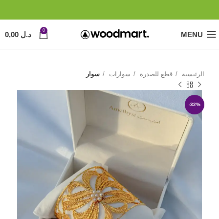
0
MENU
د.ل
0,00
الرئيسية
قطع للصدرة
سوارات
سوار
-32%