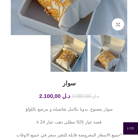
Click to enlarge
سوار
د.ل
2.100,00
د.ل
3.080,00
سوار مصنوع يدويا بكامل تفاصيله و مرصع باللؤلؤ
فضة عيار 925 مطلي ذهب عيار 24 k
LYD
*جميع الاسعار المعروضة قابلة للتغير سعر في جميع الاوقات