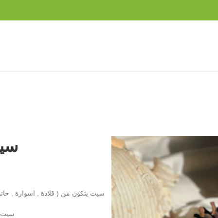
سيت
سيت يتكون من ( قلادة , اسوارة , خا
سيت فضة ع