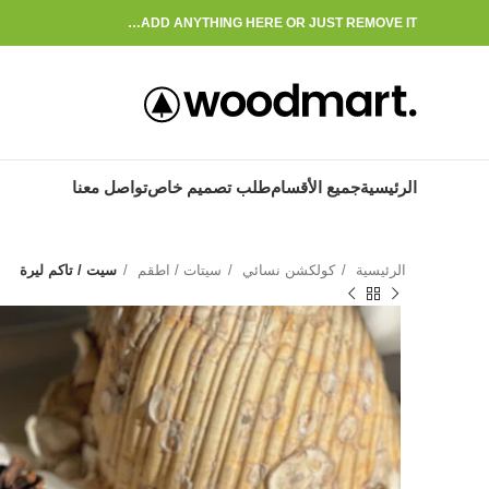
ADD ANYTHING HERE OR JUST REMOVE IT…
الرئيسية
جميع الأقسام
طلب تصميم خاص
تواصل معنا
الرئيسية
كولكشن نسائي
سيتات / اطقم
سيت / تاكم ليرة