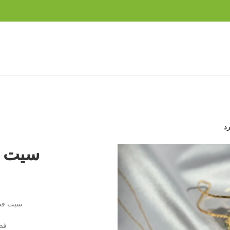
د
سيت م
سيت فضة
فضة عي