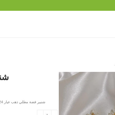
شنب
شنبير فضة مطلي ذهب عيار 24 و مرصع بحبات اللؤلؤ و احجار الروبين و الزمرد الطبيعي