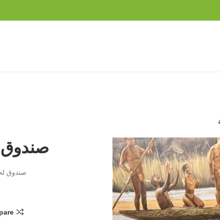
صندوق ك
صندوق لحف
pare