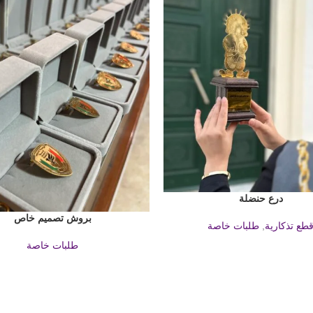
درع حنضلة
بروش تصميم خاص
قراءة المزيد
طع تذكارية
,
طلبات خاصة
طلبات خاصة