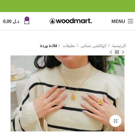
0
MENU
د.ل
0,00
الرئيسية
كولكشن نسائي
تعليقات
قلادة وردة
Click to enlarge