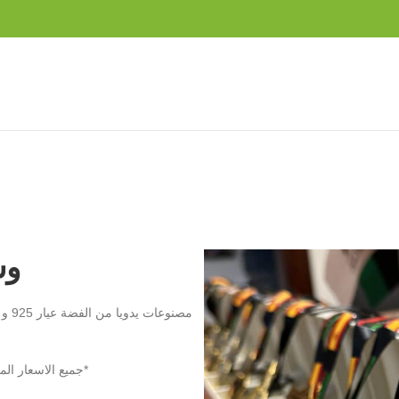
وس
*جميع الاسعار ال